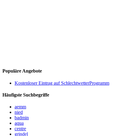
Populäre Angebote
Kostenloser Eintrag auf SchlechtwetterProgramm
Häufigste Suchbegriffe
aemm
nied
badmin
aqua
centre
grindel