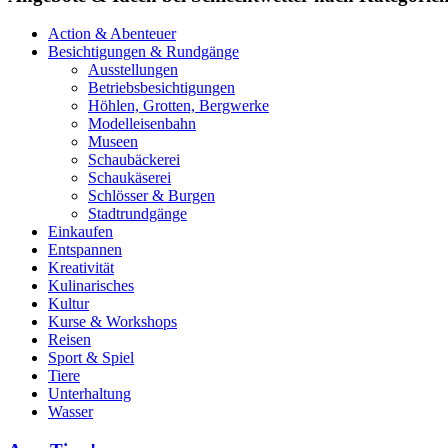
Action & Abenteuer
Besichtigungen & Rundgänge
Ausstellungen
Betriebsbesichtigungen
Höhlen, Grotten, Bergwerke
Modelleisenbahn
Museen
Schaubäckerei
Schaukäserei
Schlösser & Burgen
Stadtrundgänge
Einkaufen
Entspannen
Kreativität
Kulinarisches
Kultur
Kurse & Workshops
Reisen
Sport & Spiel
Tiere
Unterhaltung
Wasser