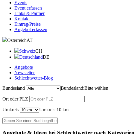
Events
Event erfassen
Links & Partner
Kontakt
Eintrag/Preise
Angebot erfassen
Österreich
AT
Schweiz
CH
Deutschland
DE
Angebote
Newsletter
Schlechtwetter-Blog
Bundesland
Bundesland:
Bitte wählen
Ort oder PLZ
Umkreis
Umkreis:
10 km
Angebote & Ideen bei Schlechtwetter nach Kategorie