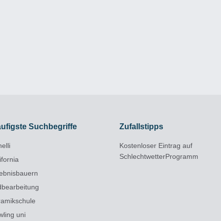
ufigste Suchbegriffe
Zufallstipps
elli
Kostenloser Eintrag auf
SchlechtwetterProgramm
ifornia
lebnisbauern
ldbearbeitung
ramikschule
wling uni