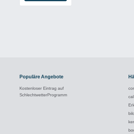
Populäre Angebote
Hä
Kostenloser Eintrag auf
con
SchlechtwetterProgramm
cal
Er
bi
ke
bo