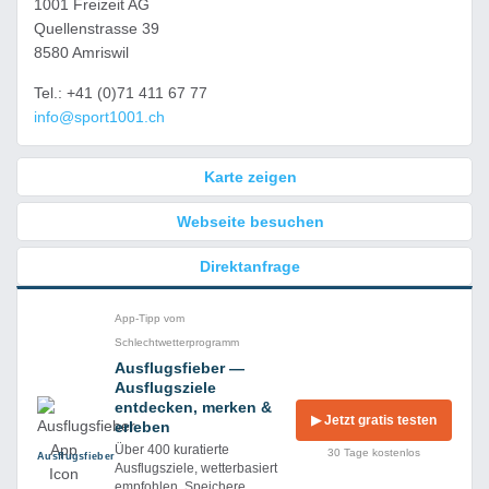
1001 Freizeit AG
Quellenstrasse 39
8580 Amriswil
Tel.: +41 (0)71 411 67 77
info@sport1001.ch
Karte zeigen
Webseite besuchen
Direktanfrage
App-Tipp vom
Schlechtwetterprogramm
Ausflugsfieber —
Ausflugsziele
entdecken, merken &
▶ Jetzt gratis testen
erleben
Über 400 kuratierte
30 Tage kostenlos
Ausflug­sfieber
Ausflugsziele, wetterbasiert
empfohlen. Speichere