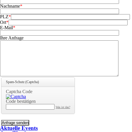
Pflichtfeld
Nachname
*
Pflichtfeld
PLZ
*
Pflichtfeld
Ort
*
Pflichtfeld
E-Mail
*
Pflichtfeld
Ihre Anfrage
Spam-Schutz (Captcha)
Captcha Code
Code bestätigen
Was ist das?
Aktuelle Events