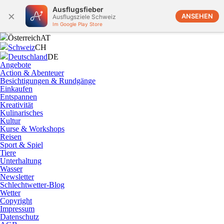
Ausflugsfieber
×
ANSEHEN
Ausflugsziele Schweiz
Im Google Play Store
Österreich
AT
Schweiz
CH
Deutschland
DE
Angebote
Action & Abenteuer
Besichtigungen & Rundgänge
Einkaufen
Entspannen
Kreativität
Kulinarisches
Kultur
Kurse & Workshops
Reisen
Sport & Spiel
Tiere
Unterhaltung
Wasser
Newsletter
Schlechtwetter-Blog
Wetter
Copyright
Impressum
Datenschutz