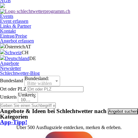
AGB
Events
Event erfassen
Links & Partner
Kontakt
Eintrag/Preise
Angebot erfassen
Österreich
AT
Schweiz
CH
Deutschland
DE
Angebote
Newsletter
Schlechtwetter-Blog
Bundesland:
Bundesland
Bitte wählen
Ort oder PLZ
Umkreis:
Umkreis
10 km
Angebote & Ideen bei Schlechtwetter nach
Kategorien
App-Tipp!
Über 500 Ausflugsziele entdecken, merken & erleben.