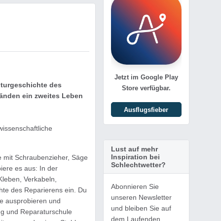
Jetzt im Google Play
lturgeschichte des
Store verfügbar.
tänden ein zweites Leben
Ausflugsfieber
issenschaftliche
Lust auf mehr
Inspiration bei
 mit Schraubenzieher, Säge
Schlechtwetter?
ere es aus: In der
Kleben, Verkabeln,
Abonnieren Sie
hte des Reparierens ein. Du
unseren Newsletter
ge ausprobieren und
und bleiben Sie auf
ung und Reparaturschule
dem Laufenden.