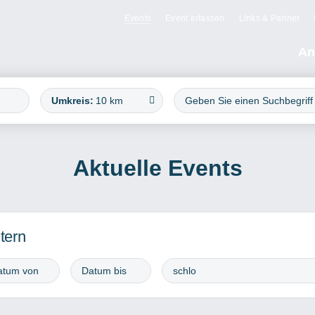
Events
Event erfassen
Links & Partner
An
Umkreis:
10 km
Aktuelle Events
ltern