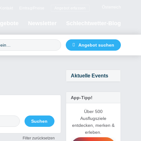
Österreich
Kontakt
Eintrag/Preise
Angebot erfassen
gebote
Newsletter
Schlechtwetter-Blog
Aktuelle Events
App-Tipp!
Über 500
Ausflugsziele
entdecken, merken &
erleben.
Filter zurücksetzen